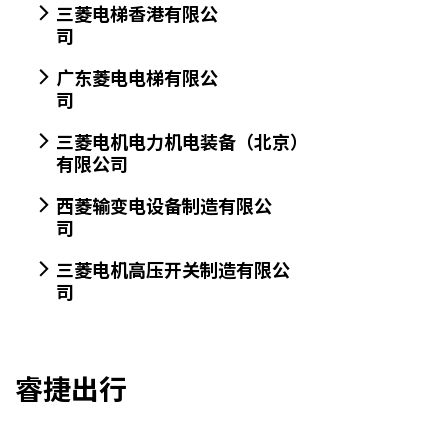
三菱电梯香港有限公
司
广东菱电电梯有限公
司
三菱电机电力机电装备（北京）
有限公司
西菱输变电设备制造有限公
司
三菱电机高压开关制造有限公
司
睿捷出行