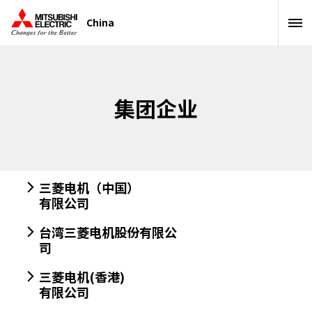
China
集团企业
三菱电机（中国）
有限公司
台湾三菱电机股份有限公
司
三菱电机(香港)
有限公司