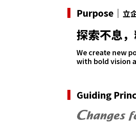
Purpose｜
立
探索不息，
We create new pos
with bold vision
Guiding Prin