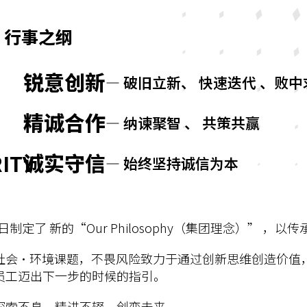
｜
行事之纲
锐意创新
— 破旧立新、 快速迭代 、败中
精诚合作
— 纳谏聚智 、 共策共赢
诚实守信
ITY
— 始终坚持诚信为本
日制定了 新的“Our Philosophy（集团理念）” 
社会・环境课题，不畏风险致力于通过创新思维创造价值
员工迈出下一步的时候的指引。
探索不息，精进不辍，创变未来。